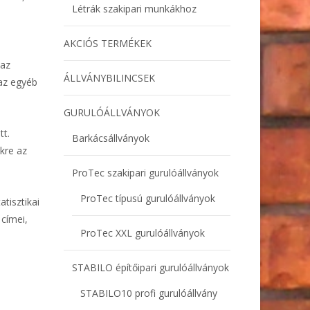
Létrák szakipari munkákhoz
AKCIÓS TERMÉKEK
 az
ÁLLVÁNYBILINCSEK
 az egyéb
GURULÓÁLLVÁNYOK
tt.
Barkácsállványok
kre az
ProTec szakipari gurulóállványok
ProTec típusú gurulóállványok
tisztikai
 címei,
ProTec XXL gurulóállványok
STABILO építőipari gurulóállványok
STABILO10 profi gurulóállvány