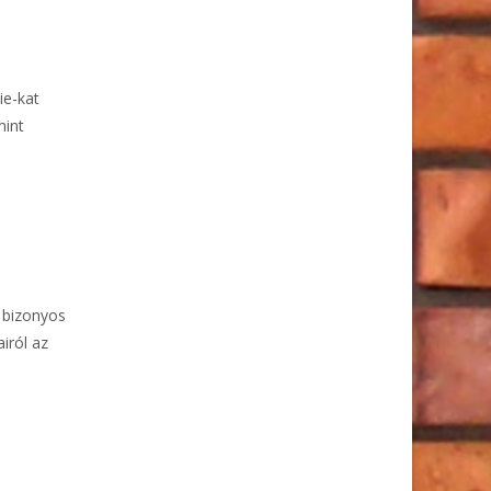
ie-kat
mint
 bizonyos
airól az