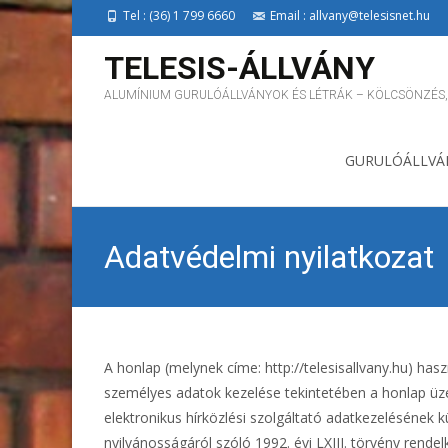
Tel : (36) 1 799 6660
Email : allvany@telesisnet.hu
TELESIS-ÁLLVÁNY
ALUMÍNIUM GURULÓÁLLVÁNYOK ÉS LÉTRÁK – KÖLCSÖNZÉS,
Skip to content
GURULÓÁLLVÁ
Adatvédelmi nyilatkozat
A honlap (melynek címe: http://telesisallvany.hu) h
személyes adatok kezelése tekintetében a honlap üzem
elektronikus hírközlési szolgáltató adatkezelésének 
nyilvánosságáról szóló 1992. évi LXIII. törvény rendel