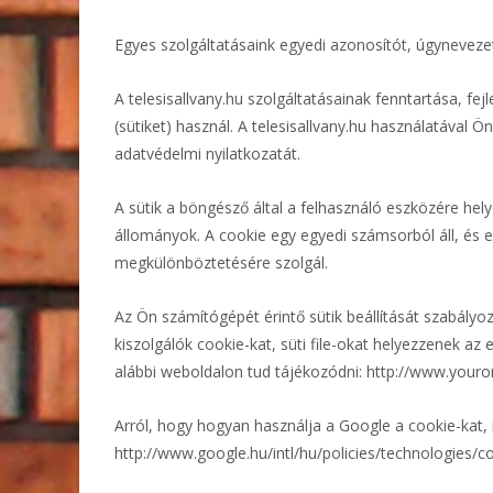
Egyes szolgáltatásaink egyedi azonosítót, úgynevezet
A telesisallvany.hu szolgáltatásainak fenntartása, fe
(sütiket) használ. A telesisallvany.hu használatával Ö
adatvédelmi nyilatkozatát.
A sütik a böngésző által a felhasználó eszközére he
állományok. A cookie egy egyedi számsorból áll, és
megkülönböztetésére szolgál.
Az Ön számítógépét érintő sütik beállítását szabál
kiszolgálók cookie-kat, süti file-okat helyezzenek az e
alábbi weboldalon tud tájékozódni: http://www.your
Arról, hogy hogyan használja a Google a cookie-kat, 
http://www.google.hu/intl/hu/policies/technologies/c