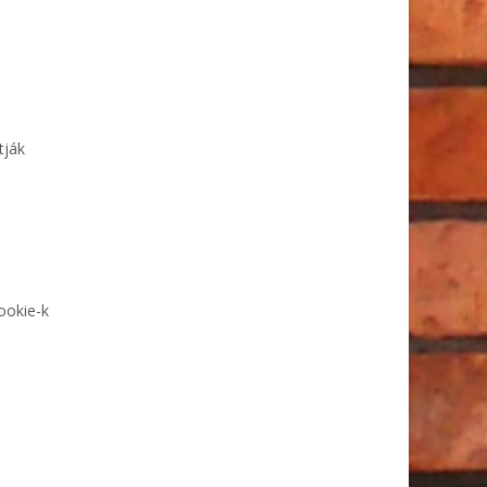
tják
ookie-k