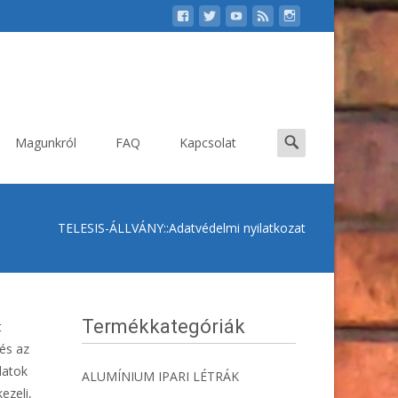
Search
Magunkról
FAQ
Kapcsolat
for:
TELESIS-ÁLLVÁNY
::
Adatvédelmi nyilatkozat
Termékkategóriák
t
és az
datok
ALUMÍNIUM IPARI LÉTRÁK
ezeli,