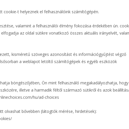
t cookie-t helyeznek el felhasználóink számítógépén.
jlesztése, valamint a felhasználói élmény fokozása érdekében ún. cook
n elfogadja az oldal sütikre vonatkozó összes aktuális irányelvét, vala
lyezett, kisméretű szöveges azonosítást és információgyűjtést végző
 elsősorban a weblapot letöltő számítógépek és egyéb eszközök
yozhatja böngészőjében, Ön mint felhasználó megakadályozhatja, hogy
szközére, illetve a harmadik féltől származó sütikről és azok beállítás
onlinechoices.com/hu/ad-choices
itt olvashat bővebben (látogtók mérése, hirdetések):
ookies/