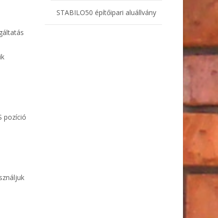
STABILO50 építőipari aluállvány
gáltatás
ik
S pozíció
sználjuk