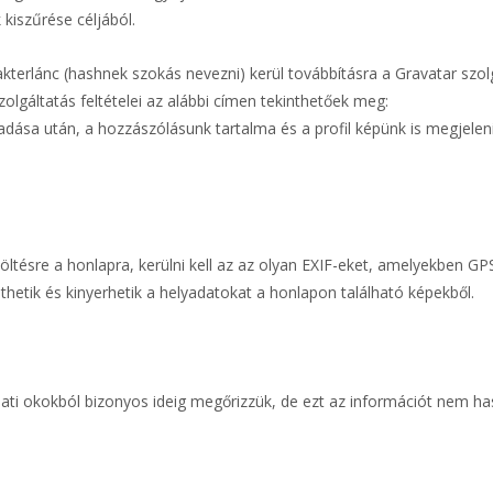
kiszűrése céljából.
arakterlánc (hashnek szokás nevezni) kerül továbbításra a Gravatar szol
zolgáltatás feltételei az alábbi címen tekinthetőek meg:
adása után, a hozzászólásunk tartalma és a profil képünk is megjelen
töltésre a honlapra, kerülni kell az az olyan EXIF-eket, amelyekben GP
lthetik és kinyerhetik a helyadatokat a honlapon található képekből.
lati okokból bizonyos ideig megőrizzük, de ezt az információt nem ha