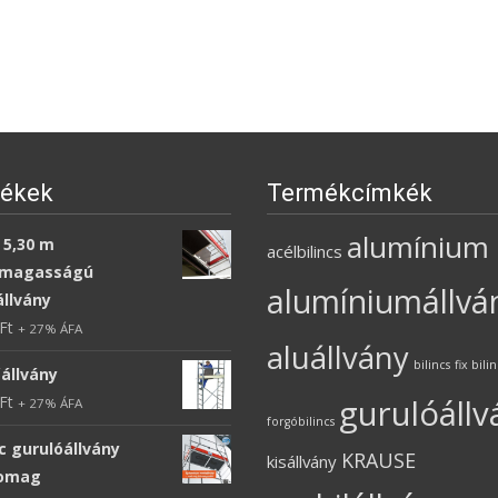
ékek
Termékcímkék
alumínium
 5,30 m
acélbilincs
magasságú
alumíniumállvá
állvány
Ft
+ 27% ÁFA
aluállvány
bilincs
fix bili
állvány
Ft
gurulóállv
+ 27% ÁFA
forgóbilincs
c gurulóállvány
KRAUSE
kisállvány
somag