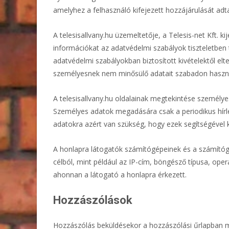
amelyhez a felhasználó kifejezett hozzájárulását adt
A telesisallvany.hu üzemeltetője, a Telesis-net Kft. ki
információkat az adatvédelmi szabályok tiszteletben 
adatvédelmi szabályokban biztosított kivételektől el
személyesnek nem minősülő adatait szabadon használ
A telesisallvany.hu oldalainak megtekintése személye
Személyes adatok megadására csak a periodikus hírl
adatokra azért van szükség, hogy ezek segítségével 
A honlapra látogatók számítógépeinek és a számítógép
célból, mint például az IP-cím, böngésző típusa, ope
ahonnan a látogató a honlapra érkezett.
Hozzászólások
Hozzászólás beküldésekor a hozzászólási űrlapban m