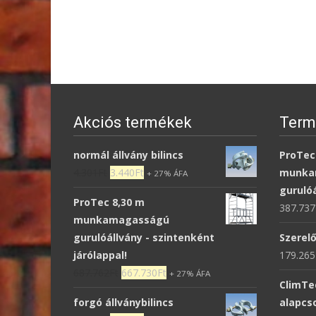
Akciós termékek
Term
normál állvány bilincs
ProTec
4.301
Ft
3.440
Ft
munka
+ 27% ÁFA
guruló
ProTec 8,30 m
387.737
munkamagasságú
gurulóállvány - szintenként
Szerelő
járólappal!
179.265
687.762
Ft
667.730
Ft
+ 27% ÁFA
ClimTe
forgó állványbilincs
alapc