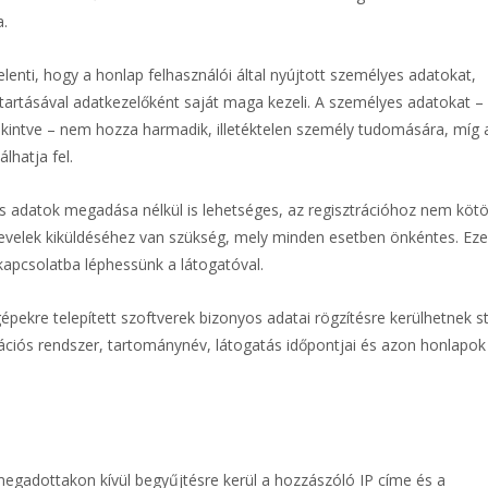
a.
jelenti, hogy a honlap felhasználói által nyújtott személyes adatokat,
tartásával adatkezelőként saját maga kezeli. A személyes adatokat –
tekintve – nem hozza harmadik, illetéktelen személy tudomására, míg
hatja fel.
s adatok megadása nélkül is lehetséges, az regisztrációhoz nem kötö
evelek kiküldéséhez van szükség, mely minden esetben önkéntes. Eze
kapcsolatba léphessünk a látogatóval.
ekre telepített szoftverek bizonyos adatai rögzítésre kerülhetnek sta
rációs rendszer, tartománynév, látogatás időpontjai és azon honlapok
egadottakon kívül begyűjtésre kerül a hozzászóló IP címe és a