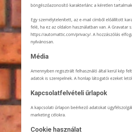
böngészőazonosító karakterlánc a kéretlen tartalmak 
Egy személytelenített, az e-mail címből előállított k
felé, ha ez az oldalon használatban van. A Gravatar s
https://automattic.com/privacy/. A hozzászólás elfog
nyilvánosan.
Média
Amennyiben regisztrált felhasználó által kerül kép fel
adatok is szerepelnek. A honlap látogatói ezeket letö
Kapcsolatfelvételi űrlapok
A kapcsolati űrlapon beérkező adatokat ügyfélszolgá
marketing célokra.
Cookie használat