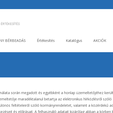
 ÉRTÉKESÍTÉS
NY BÉRBEADÁS
Értékesítés
Katalógus
AKCIÓK
asználata során megadott és egyébként a honlap üzemeltetőjéhez kerül
eltetője maradéktalanul betartja az elektronikus hírközlésről szóló 
különös feltételeiről szóló kormányrendeletet, valamint a közérdekű a
kezéseit és előírásait. A felhasználó adatait kizárólag abban a körben k