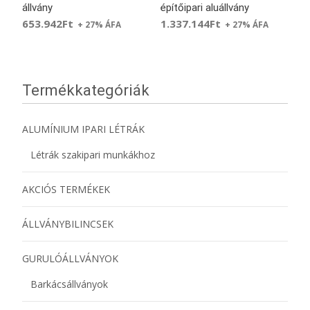
állvány
építőipari aluállvány
653.942
Ft
1.337.144
Ft
+ 27% ÁFA
+ 27% ÁFA
Termékkategóriák
ALUMÍNIUM IPARI LÉTRÁK
Létrák szakipari munkákhoz
AKCIÓS TERMÉKEK
ÁLLVÁNYBILINCSEK
GURULÓÁLLVÁNYOK
Barkácsállványok