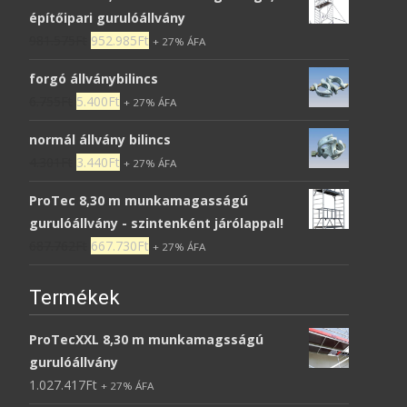
építőipari gurulóállvány
981.575
Ft
952.985
Ft
+ 27% ÁFA
forgó állványbilincs
6.755
Ft
5.400
Ft
+ 27% ÁFA
normál állvány bilincs
4.301
Ft
3.440
Ft
+ 27% ÁFA
ProTec 8,30 m munkamagasságú
gurulóállvány - szintenként járólappal!
687.762
Ft
667.730
Ft
+ 27% ÁFA
Termékek
ProTecXXL 8,30 m munkamagsságú
gurulóállvány
1.027.417
Ft
+ 27% ÁFA