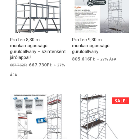
ProTec 8,30 m
ProTec 9,30 m
munkamagasságú
munkamagasságú
gurulóállvány – szintenként
gurulóállvány
járólappal!
805.616
Ft
+ 27% ÁFA
667.730
Ft
687.762
Ft
+ 27%
ÁFA
SALE!