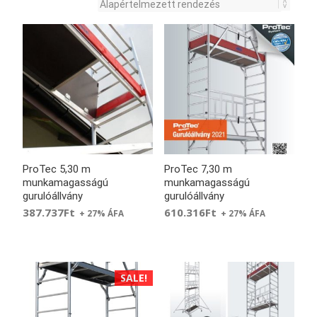
ProTec 5,30 m
ProTec 7,30 m
munkamagasságú
munkamagasságú
gurulóállvány
gurulóállvány
387.737
Ft
610.316
Ft
+ 27% ÁFA
+ 27% ÁFA
SALE!