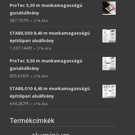
ProTec 5,30 m munkamagasságú
gurulóállvány
387.737
Ft
+ 27% ÁFA
STABILO50 8,40 m munkamagasságú
építőipari aluállvány
1.337.144
Ft
+ 27% ÁFA
ProTec 9,30 m munkamagasságú
gurulóállvány
805.616
Ft
+ 27% ÁFA
STABILO10 6,40 m munkamagasságú
építőipari aluállvány
644.287
Ft
+ 27% ÁFA
Termékcímkék