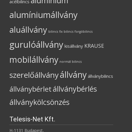
alumínium
acélbilincs
alumíniumállvány
aluállvány
bilincs
fix bilincs
forgóbilincs
gurulóállvány
KRAUSE
kisállvány
mobilállvány
normál bilincs
állvány
szerelőállvány
állványbilincs
állványbérlés
állványbérlet
állványkölcsönzés
Telesis-Net Kft.
H-1131 Budapest,