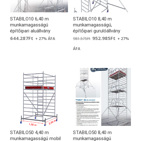
STABILO10 6,40 m
STABILO10 8,40 m
munkamagasságú
munkamagasságú,
építőipari aluállvány
építőipari gurulóállvány
644.287
Ft
952.985
Ft
981.575
Ft
+ 27% ÁFA
+ 27%
ÁFA
STABILO50 4,40 m
STABILO50 8,40 m
munkamagasságú mobil
munkamagasságú