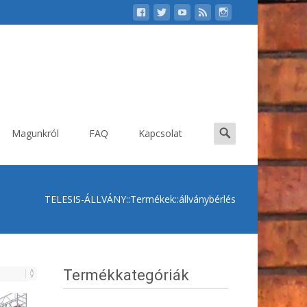
Search
Magunkról
FAQ
Kapcsolat
for:
TELESIS-ÁLLVÁNY
::
Termékek
::
állványbérlés
Termékkategóriák