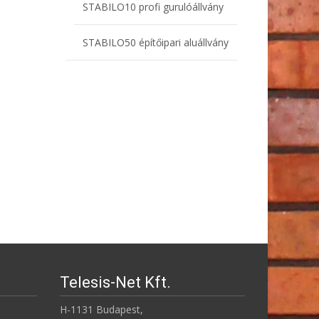
STABILO10 profi gurulóállvány
STABILO50 építőipari aluállvány
Telesis-Net Kft.
H-1131 Budapest,