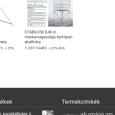
STABILO50 8,40 m
,
munkamagasságú építőipari
lvány
aluállvány
Ft
1.337.144
Ft
+ 27%
+ 27% ÁFA
ékek
Termékcímkék
alumínium
 gurulóállvány 2.