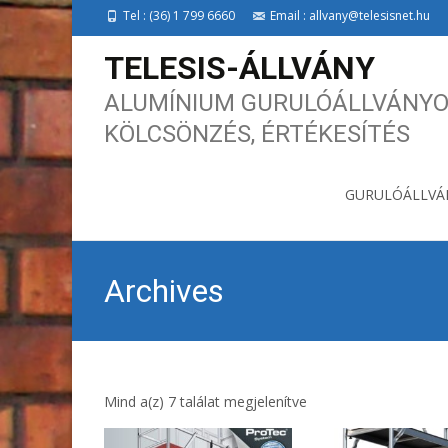
Tel : (36) 1 799 6660
Email : allvany@telesisnet.hu
TELESIS-ÁLLVÁNY
ALUMÍNIUM GURULÓÁLLVÁNYO
KÖLCSÖNZÉS, ÉRTÉKESÍTÉS
Skip to content
GURULÓÁLLVÁ
Archives
Mind a(z) 7 találat megjelenítve