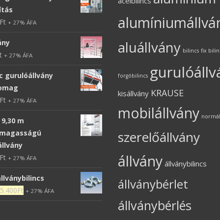
acélbilincs
tás
alumíniumállvá
Ft
+ 27% ÁFA
ány
aluállvány
bilincs
fix bili
t
+ 27% ÁFA
gurulóállv
c gurulóállvány
forgóbilincs
somag
KRAUSE
kisállvány
Ft
+ 27% ÁFA
mobilállvány
normál 
 9,30 m
magasságú
szerelőállvány
állvány
állvány
Ft
+ 27% ÁFA
állványbilincs
llványbilincs
állványbérlet
5.400
Ft
+ 27% ÁFA
állványbérlés