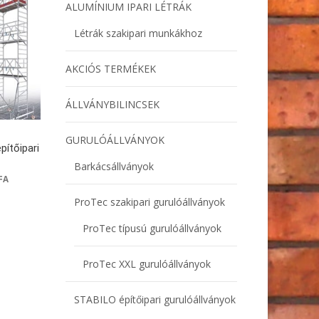
ALUMÍNIUM IPARI LÉTRÁK
Létrák szakipari munkákhoz
AKCIÓS TERMÉKEK
ÁLLVÁNYBILINCSEK
GURULÓÁLLVÁNYOK
ítőipari
Barkácsállványok
FA
ProTec szakipari gurulóállványok
ProTec típusú gurulóállványok
ProTec XXL gurulóállványok
STABILO építőipari gurulóállványok