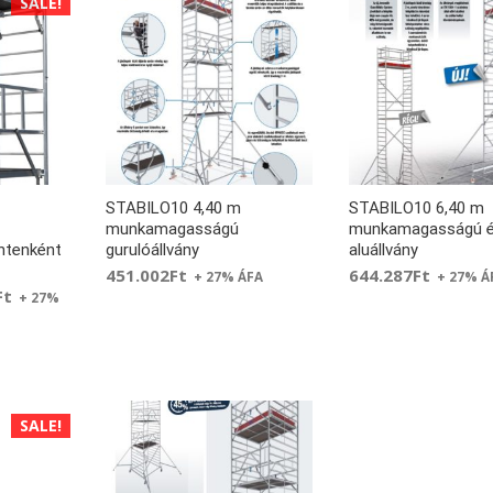
SALE!
STABILO10 4,40 m
STABILO10 6,40 m
munkamagasságú
munkamagasságú ép
intenként
gurulóállvány
aluállvány
451.002
Ft
644.287
Ft
+ 27% ÁFA
+ 27% Á
Ft
+ 27%
SALE!