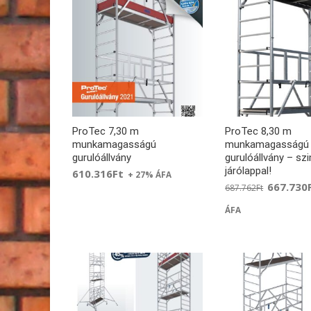
ProTec 7,30 m
ProTec 8,30 m
munkamagasságú
munkamagasságú
gurulóállvány
gurulóállvány – sz
járólappal!
610.316
Ft
+ 27% ÁFA
667.730
687.762
Ft
ÁFA