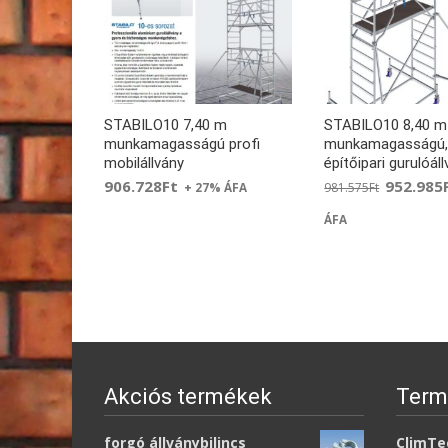
STABILO10 7,40 m
STABILO10 8,40 m
munkamagasságú profi
munkamagasságú
mobilállvány
építőipari gurulóál
906.728
Ft
952.985
981.575
Ft
+ 27% ÁFA
ÁFA
Akciós termékek
Term
forgó állványbilincs
ClimTec