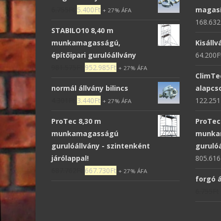
6.755
Ft
5.400
Ft
magasí
+ 27% ÁFA
168.632
STABILO10 8,40 m
munkamagasságú,
Kisállv
építőipari gurulóállvány
64.200
F
981.575
Ft
952.985
Ft
+ 27% ÁFA
ClimTe
normál állvány bilincs
alapc
4.301
Ft
3.440
Ft
122.251
+ 27% ÁFA
ProTec 8,30 m
ProTec
munkamagasságú
munka
gurulóállvány - szintenként
guruló
járólappal!
805.616
687.762
Ft
667.730
Ft
+ 27% ÁFA
forgó á
6.755
Ft