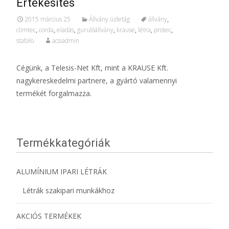
Értékesítés
2015 március 25
Állvány üzletág
állvány
,
climtec
,
corda
,
eladás
,
gurulóállvány
,
krause
,
létra
,
protec
,
stabilo
acsiadmin
Cégünk, a Telesis-Net Kft, mint a KRAUSE Kft.
nagykereskedelmi partnere, a gyártó valamennyi
termékét forgalmazza.
Termékkategóriák
ALUMÍNIUM IPARI LÉTRÁK
Létrák szakipari munkákhoz
AKCIÓS TERMÉKEK