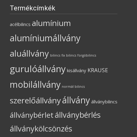
Termékcímkék
alumínium
acélbilincs
alumíniumállvány
aluállvány
bilincs
fix bilincs
forgóbilincs
gurulóállvány
KRAUSE
kisállvány
mobilállvány
normál bilincs
állvány
szerelőállvány
állványbilincs
állványbérlés
állványbérlet
állványkölcsönzés