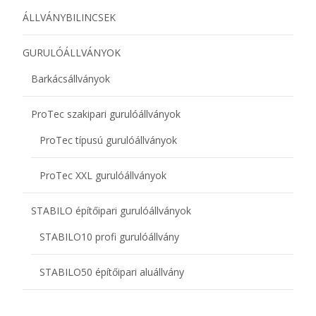
ÁLLVÁNYBILINCSEK
GURULÓÁLLVÁNYOK
Barkácsállványok
ProTec szakipari gurulóállványok
ProTec típusú gurulóállványok
ProTec XXL gurulóállványok
STABILO építőipari gurulóállványok
STABILO10 profi gurulóállvány
STABILO50 építőipari aluállvány