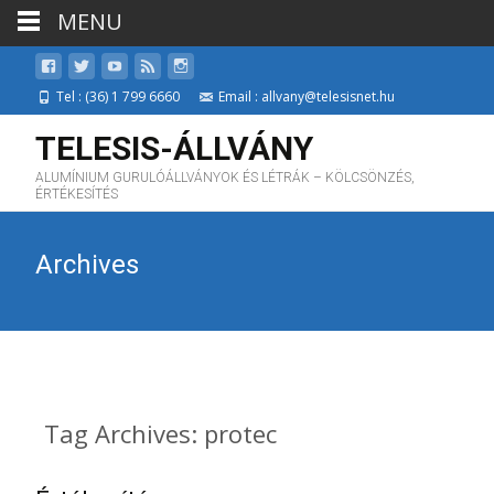
MENU
Tel : (36) 1 799 6660
Email : allvany@telesisnet.hu
TELESIS-ÁLLVÁNY
ALUMÍNIUM GURULÓÁLLVÁNYOK ÉS LÉTRÁK – KÖLCSÖNZÉS,
ÉRTÉKESÍTÉS
Archives
Tag Archives: protec