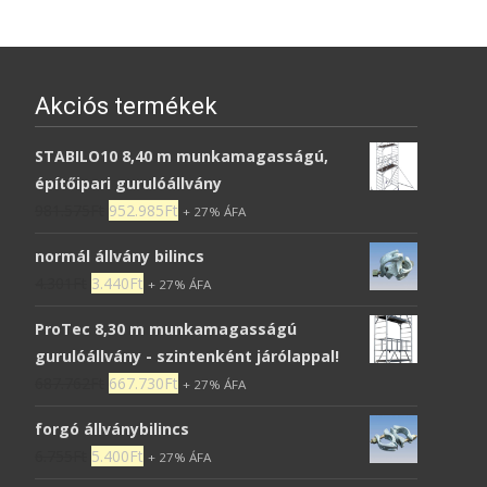
Akciós termékek
STABILO10 8,40 m munkamagasságú,
építőipari gurulóállvány
981.575
Ft
952.985
Ft
+ 27% ÁFA
normál állvány bilincs
4.301
Ft
3.440
Ft
+ 27% ÁFA
ProTec 8,30 m munkamagasságú
gurulóállvány - szintenként járólappal!
687.762
Ft
667.730
Ft
+ 27% ÁFA
forgó állványbilincs
6.755
Ft
5.400
Ft
+ 27% ÁFA