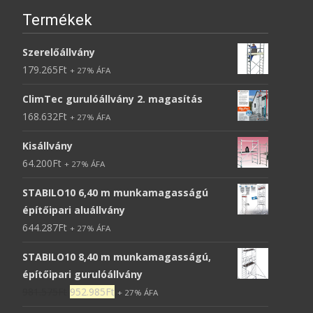
Termékek
Szerelőállvány
179.265
Ft
+ 27% ÁFA
ClimTec gurulóállvány 2. magasítás
168.632
Ft
+ 27% ÁFA
Kisállvány
64.200
Ft
+ 27% ÁFA
STABILO10 6,40 m munkamagasságú
építőipari aluállvány
644.287
Ft
+ 27% ÁFA
STABILO10 8,40 m munkamagasságú,
építőipari gurulóállvány
981.575
Ft
952.985
Ft
+ 27% ÁFA