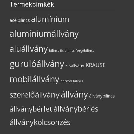
Termékcímkék
alumínium
acélbilincs
alumíniumállvány
aluállvány
bilincs
fix bilincs
forgóbilincs
gurulóállvány
KRAUSE
kisállvány
mobilállvány
normál bilincs
állvány
szerelőállvány
állványbilincs
állványbérlés
állványbérlet
állványkölcsönzés