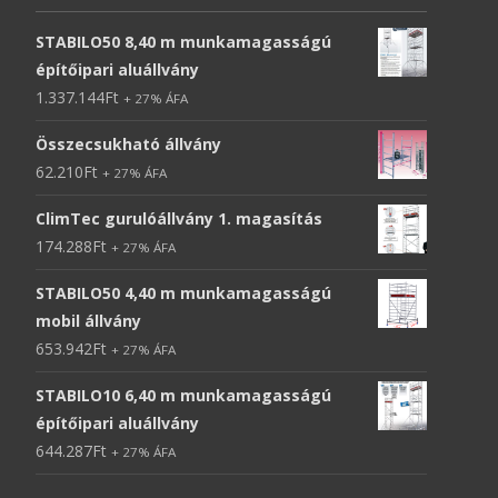
STABILO50 8,40 m munkamagasságú
építőipari aluállvány
1.337.144
Ft
+ 27% ÁFA
Összecsukható állvány
62.210
Ft
+ 27% ÁFA
ClimTec gurulóállvány 1. magasítás
174.288
Ft
+ 27% ÁFA
STABILO50 4,40 m munkamagasságú
mobil állvány
653.942
Ft
+ 27% ÁFA
STABILO10 6,40 m munkamagasságú
építőipari aluállvány
644.287
Ft
+ 27% ÁFA