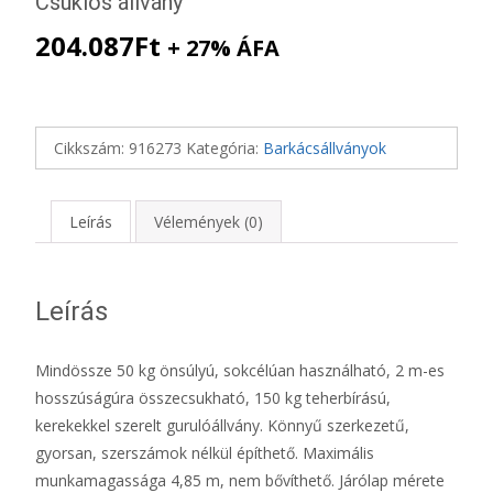
Csuklós állvány
204.087
Ft
+ 27% ÁFA
Cikkszám:
916273
Kategória:
Barkácsállványok
Leírás
Vélemények (0)
Leírás
Mindössze 50 kg önsúlyú, sokcélúan használható, 2 m-es
hosszúságúra összecsukható, 150 kg teherbírású,
kerekekkel szerelt gurulóállvány. Könnyű szerkezetű,
gyorsan, szerszámok nélkül építhető. Maximális
munkamagassága 4,85 m, nem bővíthető. Járólap mérete