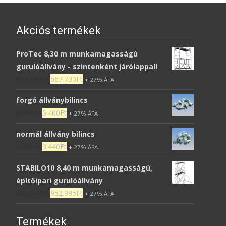
Akciós termékek
ProTec 8,30 m munkamagasságú
gurulóállvány - szintenként járólappal!
687.762
Ft
667.730
Ft
+ 27% ÁFA
forgó állványbilincs
6.755
Ft
5.400
Ft
+ 27% ÁFA
normál állvány bilincs
4.301
Ft
3.440
Ft
+ 27% ÁFA
STABILO10 8,40 m munkamagasságú,
építőipari gurulóállvány
981.575
Ft
952.985
Ft
+ 27% ÁFA
Termékek