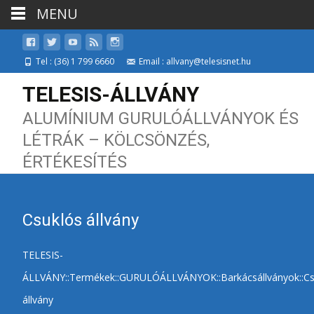
MENU
Tel : (36) 1 799 6660
Email : allvany@telesisnet.hu
TELESIS-ÁLLVÁNY
ALUMÍNIUM GURULÓÁLLVÁNYOK ÉS
LÉTRÁK – KÖLCSÖNZÉS,
ÉRTÉKESÍTÉS
Csuklós állvány
TELESIS-
ÁLLVÁNY
::
Termékek
::
GURULÓÁLLVÁNYOK
::
Barkácsállványok
::
Cs
állvány