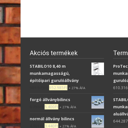
Akciós termékek
Term
STABILO10 8,40 m
ProTec
munkamagasságú,
munka
építőipari gurulóállvány
guruló
981.575
Ft
952.985
Ft
610.316
+ 27% ÁFA
forgó állványbilincs
STABIL
6.755
Ft
5.400
Ft
munkam
+ 27% ÁFA
aluállv
normál állvány bilincs
644.287
4.301
Ft
3.440
Ft
+ 27% ÁFA