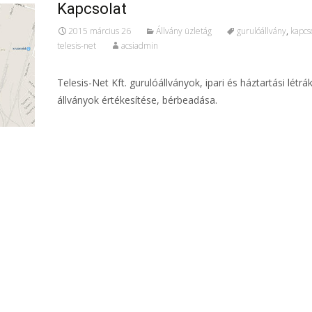
Kapcsolat
2015 március 26
Állvány üzletág
gurulóállvány
,
kapcs
telesis-net
acsiadmin
Telesis-Net Kft. gurulóállványok, ipari és háztartási létrák
állványok értékesítése, bérbeadása.