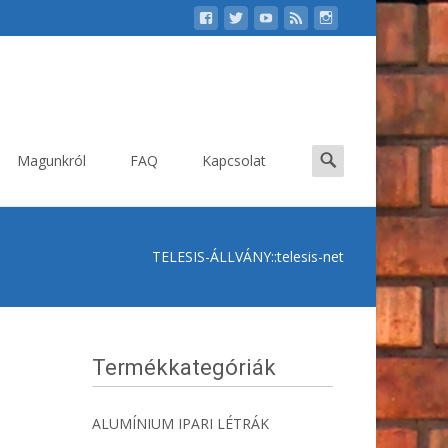
Search
Magunkról
FAQ
Kapcsolat
for:
TELESIS-ÁLLVÁNY
::
telesis-net
Termékkategóriák
ALUMÍNIUM IPARI LÉTRÁK