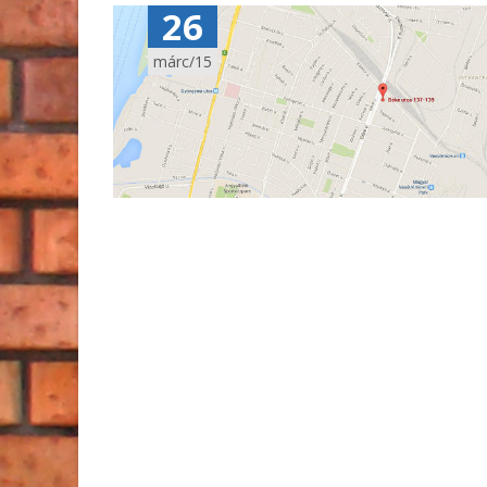
26
márc/15