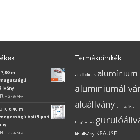
ékek
Termékcímkék
alumínium
 7,30 m
acélbilincs
magasságú
alumíniumállvá
állvány
Ft
+ 27% ÁFA
aluállvány
bilincs
fix bili
O10 6,40 m
agasságú építőipari
gurulóállv
forgóbilincs
ány
Ft
KRAUSE
+ 27% ÁFA
kisállvány