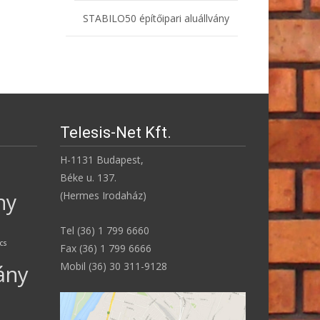
STABILO50 építőipari aluállvány
Telesis-Net Kft.
H-1131 Budapest,
Béke u. 137.
ny
(Hermes Irodaház)
Tel (36) 1 799 6660
ncs
Fax (36) 1 799 6666
Mobil (36) 30 311-9128
ány