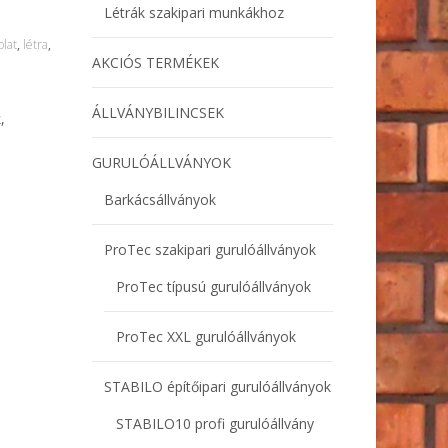
Létrák szakipari munkákhoz
olat
,
létra
,
AKCIÓS TERMÉKEK
ÁLLVÁNYBILINCSEK
,
GURULÓÁLLVÁNYOK
Barkácsállványok
ProTec szakipari gurulóállványok
ProTec típusú gurulóállványok
ProTec XXL gurulóállványok
STABILO építőipari gurulóállványok
STABILO10 profi gurulóállvány