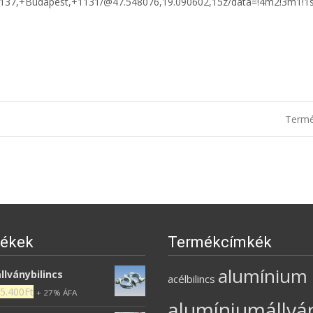
137,+Budapest,+1131/@47.548076,19.090602,15z/data=!4m2!3m1!1
Term
n
ékek
Termékcímkék
alumínium
llványbilincs
acélbilincs
5.400
Ft
+ 27% ÁFA
alumíniumállvá