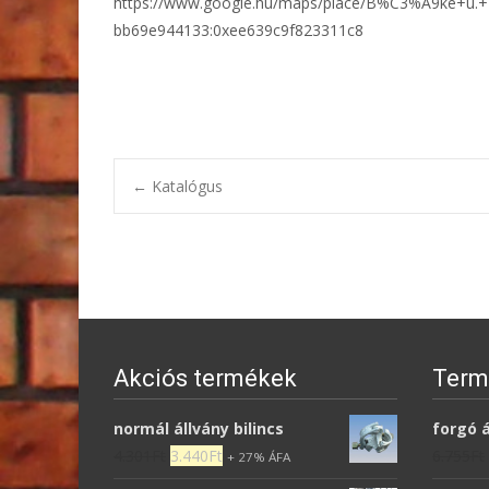
https://www.google.hu/maps/place/B%C3%A9ke+u.+
bb69e944133:0xee639c9f823311c8
←
Katalógus
Post navigatio
Akciós termékek
Term
normál állvány bilincs
forgó á
4.301
Ft
3.440
Ft
6.755
Ft
+ 27% ÁFA