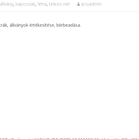
állvány
,
kapcsolat
,
létra
,
telesis-net
acsiadmin
étrák, állványok értékesítése, bérbeadása.