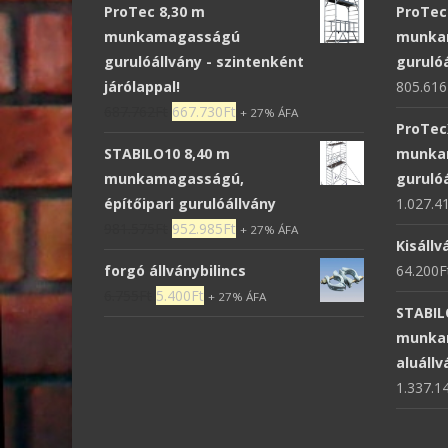
ProTec 8,30 m
ProTec
munkamagasságú
munka
gurulóállvány - szintenként
guruló
járólappal!
805.616
687.762
Ft
667.730
Ft
+ 27% ÁFA
ProTec
STABILO10 8,40 m
munka
munkamagasságú,
guruló
építőipari gurulóállvány
1.027.4
981.575
Ft
952.985
Ft
+ 27% ÁFA
Kisállv
forgó állványbilincs
64.200
F
6.755
Ft
5.400
Ft
+ 27% ÁFA
STABIL
munkam
aluállv
1.337.1