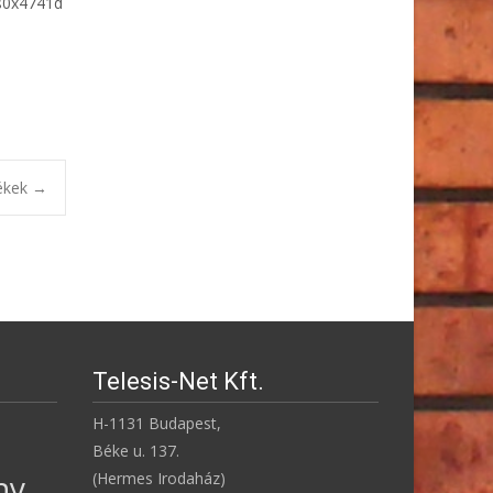
s0x4741d
ékek
→
Telesis-Net Kft.
H-1131 Budapest,
Béke u. 137.
ny
(Hermes Irodaház)