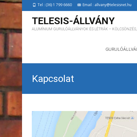
Tel : (36) 1 799 6660
Email : allvany@telesisnet.hu
TELESIS-ÁLLVÁNY
ALUMÍNIUM GURULÓÁLLVÁNYOK ÉS LÉTRÁK – KÖLCSÖNZÉS,
Skip to content
GURULÓÁLLVÁ
Kapcsolat