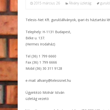
2015 március 26
Állvány üzletág
guruló
Telesis-Net Kft. gurulóállványok, ipari és háztartási l
Telephely: H-1131 Budapest,
Béke u. 137.
(Hermes Irodaház)
Tel (36) 1 799 6660
Fax (36) 1 799 6666
Mobil (36) 30 311 9128
e-mail: allvany@telesisnet.hu
Ügyintézö Molnár István
üzletág vezetö