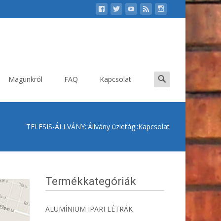
Search
Magunkról
FAQ
Kapcsolat
for:
TELESIS-ÁLLVÁNY
::
Állvány üzletág
::
Kapcsolat
Termékkategóriák
ALUMÍNIUM IPARI LÉTRÁK