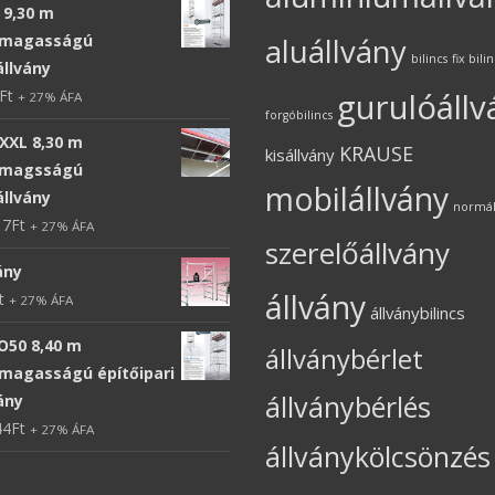
 9,30 m
magasságú
aluállvány
bilincs
fix bili
állvány
Ft
gurulóállv
+ 27% ÁFA
forgóbilincs
XXL 8,30 m
KRAUSE
kisállvány
magsságú
mobilállvány
állvány
normál 
17
Ft
+ 27% ÁFA
szerelőállvány
ány
állvány
t
+ 27% ÁFA
állványbilincs
O50 8,40 m
állványbérlet
agasságú építőipari
állványbérlés
ány
44
Ft
+ 27% ÁFA
állványkölcsönzés